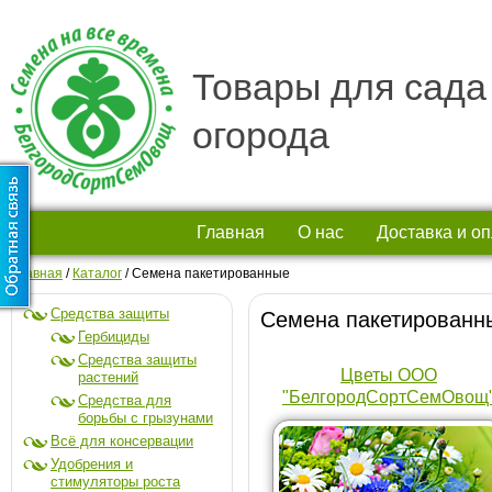
Товары для сада
огорода
Главная
О нас
Доставка и о
Главная
/
Каталог
/
Семена пакетированные
Средства защиты
Семена пакетированн
Гербициды
Средства защиты
Цветы ООО
растений
"БелгородСортСемОвощ
Средства для
борьбы с грызунами
Всё для консервации
Удобрения и
стимуляторы роста