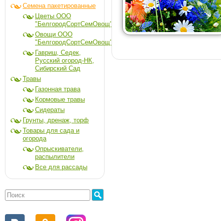
Семена пакетированные
Цветы ООО
"БелгородСортСемОвощ"
Овощи ООО
"БелгородСортСемОвощ"
Гавриш, Седек,
Русский огород-НК,
Сибирский Сад
Травы
Газонная трава
Кормовые травы
Сидераты
Грунты, дренаж, торф
Товары для сада и
огорода
Опрыскиватели,
распылители
Все для рассады