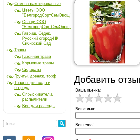
Семена пакетированные
Цветы ООО
"БелгородСортСемОвощ"
Овощи ООО
"БелгородСортСемОвощ"
Гавриш, Седек,
Русский огород-НК,
Сибирский Сад
Травы
Газонная трава
Кормовые травы
Сидераты
Грунты, дренаж, торф
Добавить отзы
Товары для сада и
огорода
Ваша оценка:
Опрыскиватели,
распылители
Все для рассады
Ваше имя:
Ваш email: