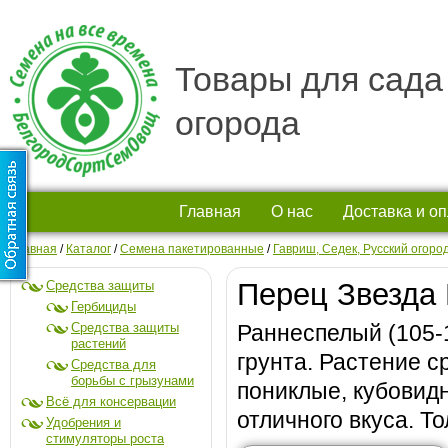
Товары для сада
огорода
Главная
О нас
Доставка и о
Главная
/
Каталог
/
Семена пакетированные
/
Гавриш, Седек, Русский огоро
Перец Звезда 
Средства защиты
Гербициды
Средства защиты
Раннеспелый (105-
растений
грунта. Растение 
Средства для
борьбы с грызунами
пониклые, кубовидн
Всё для консервации
отличного вкуса. Т
Удобрения и
стимуляторы роста