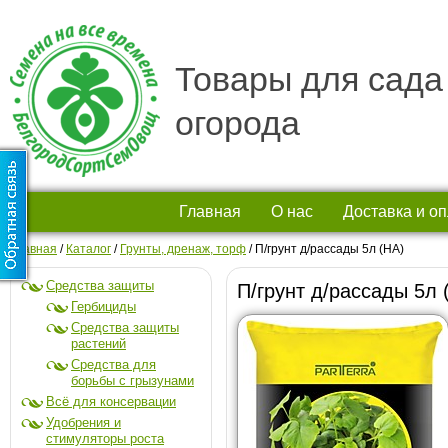
Товары для сада
огорода
Главная
О нас
Доставка и о
Главная
/
Каталог
/
Грунты, дренаж, торф
/
П/грунт д/рассады 5л (НА)
Средства защиты
П/грунт д/рассады 5л 
Гербициды
Средства защиты
растений
Средства для
борьбы с грызунами
Всё для консервации
Удобрения и
стимуляторы роста