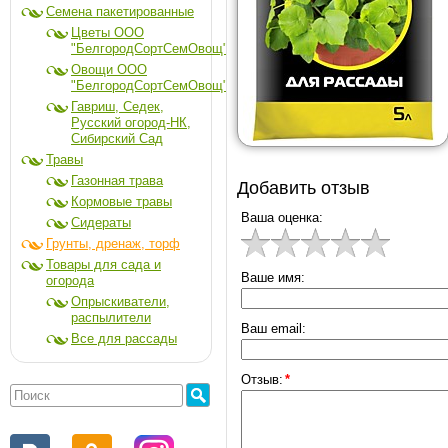
Семена пакетированные
Цветы ООО
"БелгородСортСемОвощ"
Овощи ООО
"БелгородСортСемОвощ"
Гавриш, Седек,
Русский огород-НК,
Сибирский Сад
Травы
Газонная трава
Добавить отзыв
Кормовые травы
Ваша оценка:
Сидераты
Грунты, дренаж, торф
Товары для сада и
Ваше имя:
огорода
Опрыскиватели,
распылители
Ваш email:
Все для рассады
Отзыв:
*