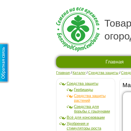
Товар
огоро
Главная
Главная
/
Каталог
/
Средства защиты
/
Средс
Средства защиты
Ма
Гербициды
Средства защиты
растений
Средства для
борьбы с грызунами
Всё для консервации
Удобрения и
стимуляторы роста