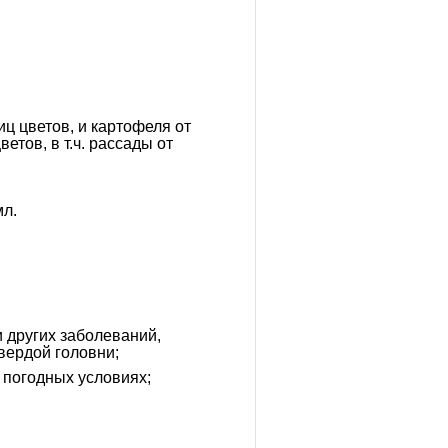
иц цветов, и картофеля от
етов, в т.ч. рассады от
мл.
 других заболеваний,
твердой головни;
 погодных условиях;