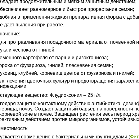
бладает продолжительным и мягким защитным действием;
беспечивает равномерное и быстрое прорастание семян;
добная в применении жидкая препаративная форма с добав
е дает пыления при работе.
начение:
ля протравливания посадочного материала от почвенной 
ука и чеснока от гнилей;
еменного картофеля от парши и ризоктониоза;
ороха от фузариоза, гнилей, плесневения семян;
уковиц, клубней, корневищ цветов от фузариоза и гнилей;
ля лечения цветочных культур и предотвращения заражен
нфекциями.
ствующее вещество: Флудиоксонил – 25 г/л.
годаря защитно-контактному действию антибиотика, дезинф
невища, почву. Создает защитный барьер на поверхности п
корневой зоне в почве. Защищает растения весь период хр
ективным действием против микроорганизмов, устойчивых
местимость:
ускается совмещение с бактериальными фунгицидами (
Фит