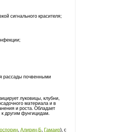
кой сигнального красителя;
инфекции;
ия рассады почвенными
ицирует луковицы, клубни,
осадочного материала и в
анения и роста. Обладает
 к другим фунгицидам.
оспорин
,
Алирин-Б
,
Гамаир
), с