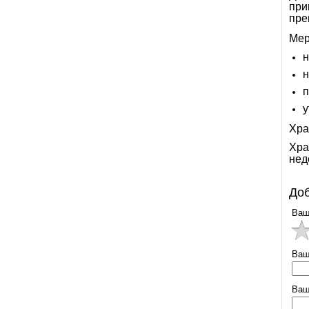
при
пре
Мер
н
н
п
у
Хра
Хра
нед
Доб
Ваш
Ваш
Ваш