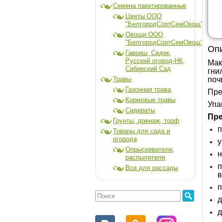
Семена пакетированные
Цветы ООО
"БелгородСортСемОвощ"
Овощи ООО
"БелгородСортСемОвощ"
Опи
Гавриш, Седек,
Русский огород-НК,
Мак
Сибирский Сад
гни
Травы
поч
Газонная трава
Пре
Кормовые травы
Упа
Сидераты
Пре
Грунты, дренаж, торф
п
Товары для сада и
огорода
у
Опрыскиватели,
н
распылители
п
Все для рассады
п
д
д