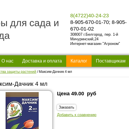
8(4722)40-24-23
ы для сада и
8-905-670-01-70; 8-905-
670-01-02
да
308007 г.Белгород, пер. 1-й
Мичуринский,24
Интернет-магазин "Агроном"
О нас
Доставка и оплата
Каталог
Поставщикам
тва защиты растений
/
Максим-Дачник 4 мл
ксим-Дачник 4 мл
Цена
49.00
руб
Заказать
Добавить к сравнению