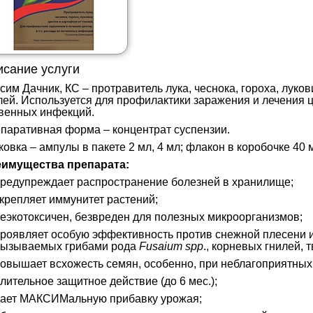
сание услуги
сим Дачник, КС – протравитель лука, чеснока, гороха, луков
лей. Используется для профилактики заражения и лечения цв
венных инфекций.
паративная форма – концентрат суспензии.
ковка – ампулы в пакете 2 мл, 4 мл; флакон в коробочке 40 
имущества препарата:
редупреждает распространение болезней в хранилище;
крепляет иммунитет растений;
еэкотоксичен, безвреден для полезных микроорганизмов;
роявляет особую эффективность против снежной плесени и
вызываемых грибами рода
Fusaium spp
., корневых гнилей, 
овышает всхожесть семян, особенно, при неблагоприятных
лительное защитное действие (до 6 мес.);
ает МАКСИМальную прибавку урожая;