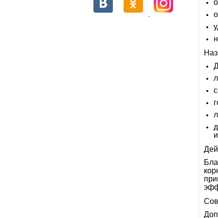
о
о
у
н
Наз
Д
л
с
г
л
д
и
Дей
Бла
кор
при
эфф
Сов
Доп